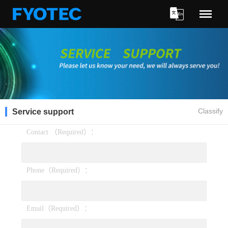
Menu
Classify
Service support
Contact （Required）：
Phone（Required）：
Email（Required）：