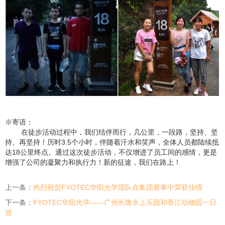
※寄语：
在徒步活动过程中，我们结伴而行，几公里，一段路，坚持、坚
持、再坚持！
历时
3.5
个小时，伴随着汗水和笑声，全体人员都陆续抵
达
18
公里终点。通过这次徒步活动，不仅增进了员工间的感情，更是
增强了公司的凝聚力和执行力！
新的征途，我们在路上！
上一条：
热烈祝贺FYOTEC华阳光学团队在集团赛事中荣获佳绩
下一条：
FYOTEC华阳光学——广州长隆水上乐园和香江动物园一日
游