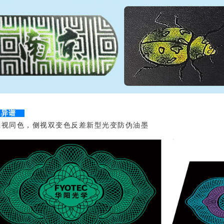
色异谱
同色，侧视双变色反差新型光变防伪油墨