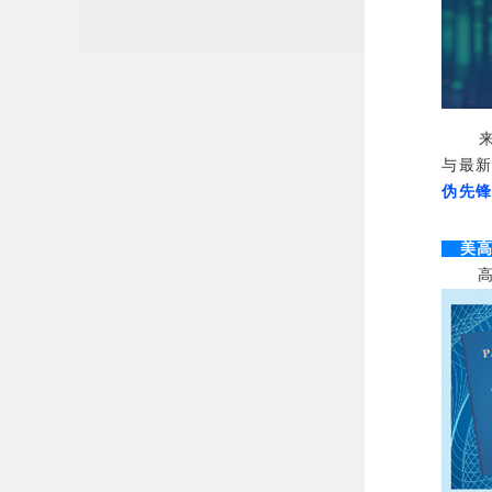
来自
与最新
伪先
美高
高彩